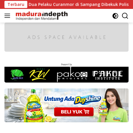
Langsung
iparkir, Dua Pelaku Curanmor di Sampang Dibekuk Polisi
Terbaru
ke
konten