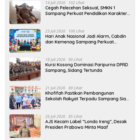
14 Juli 2026
102 Lihat
Cegah Pelecehan Seksual, SMKN 1
Sampang Perkuat Pendidikan Karakter
Sejak MPLS
23 Juli 2026
100 Lihat
Hari Anak Nasional Jadi Alarm, Cabdin
dan Kemenag Sampang Perkuat
Pencegahan Kekerasan Seksual Anak
18 Juli 2026
90 Lihat
Kursi Kosong Dominasi Paripurna DPRD
Sampang, Sidang Tertunda
21 Juli 2026
89 Lihat
Khofifah Pastikan Pembangunan
Sekolah Rakyat Terpadu Sampang Siap
Cetak Generasi Indonesia Emas
26 Juli 2026
85 Lihat
AJS Kecam Label “Londo Ireng”, Desak
Presiden Prabowo Minta Maaf