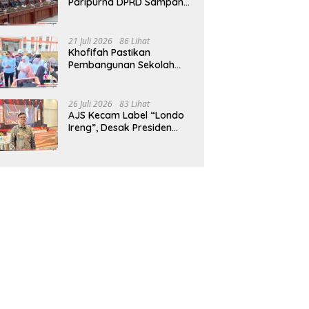
Paripurna DPRD Sampang,
Sidang Tertunda
21 Juli 2026
86 Lihat
Khofifah Pastikan
Pembangunan Sekolah
Rakyat Terpadu Sampang
Siap Cetak Generasi
Indonesia Emas
26 Juli 2026
83 Lihat
AJS Kecam Label “Londo
Ireng”, Desak Presiden
Prabowo Minta Maaf