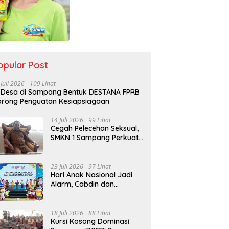
opular Post
 Juli 2026
109 Lihat
 Desa di Sampang Bentuk DESTANA FPRB
rong Penguatan Kesiapsiagaan
14 Juli 2026
99 Lihat
Cegah Pelecehan Seksual,
SMKN 1 Sampang Perkuat
Pendidikan Karakter Sejak
MPLS
23 Juli 2026
97 Lihat
Hari Anak Nasional Jadi
Alarm, Cabdin dan
Kemenag Sampang
Perkuat Pencegahan
Kekerasan Seksual Anak
18 Juli 2026
88 Lihat
Kursi Kosong Dominasi