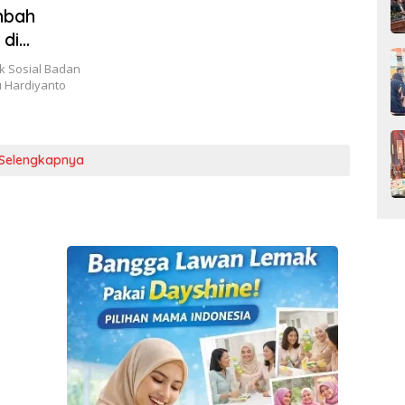
mbah
di
ik Sosial Badan
u Hardiyanto
Selengkapnya