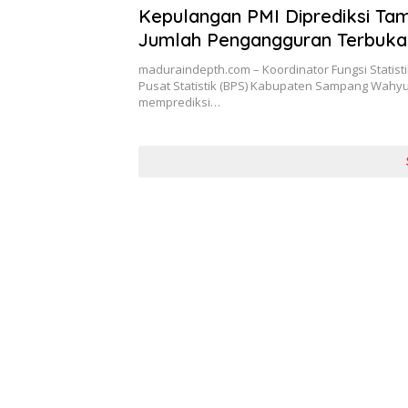
Kepulangan PMI Diprediksi Ta
Jumlah Pengangguran Terbuka 
Sampang
maduraindepth.com – Koordinator Fungsi Statist
Pusat Statistik (BPS) Kabupaten Sampang Wahy
memprediksi…