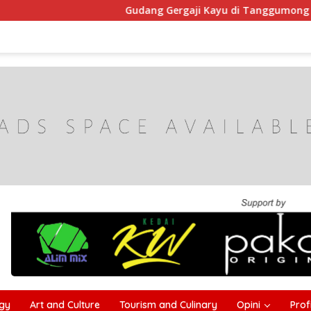
Gudang Gergaji Kayu di Tanggumong Sampang Te
gy
Art and Culture
Tourism and Culinary
Opini
Profi