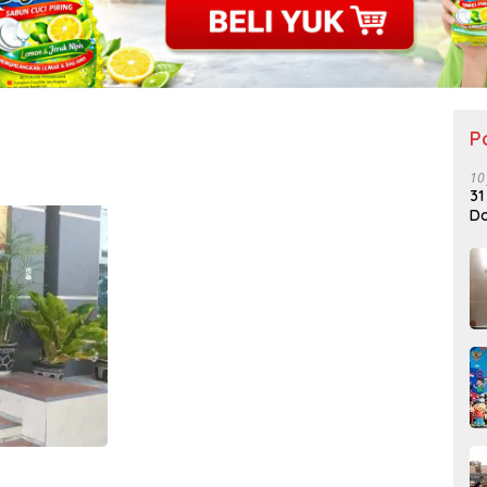
P
10
31
Do