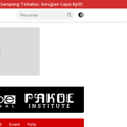
rbakar, Kerugian Capai Rp55 Juta
Kabupaten Brebes 
tutup
l
Event
Foto