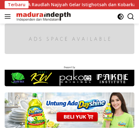
Langsung
 RI, MA Raudlah Najiyah Gelar Istighotsah dan Kobarkan Sem
Terbaru
ke
konten