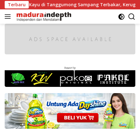
Langsung
Gergaji Kayu di Tanggumong Sampang Terbakar, Kerugian Cap
Terbaru
ke
konten